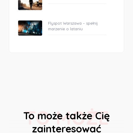
Flyspot Warszawa – spełnij
marzenie o lataniu
TO MOŻE
To może także Cię
zainteresować