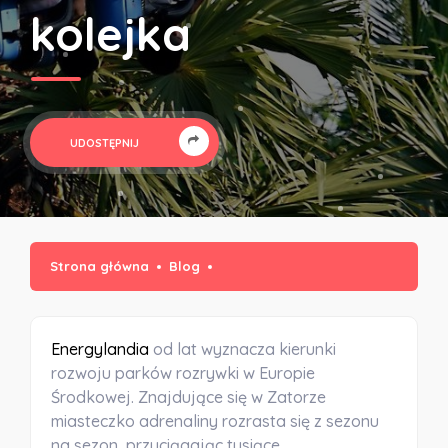
kolejka
UDOSTĘPNIJ
Strona główna
Blog
Energylandia
od lat wyznacza kierunki
rozwoju parków rozrywki w Europie
Środkowej. Znajdujące się w Zatorze
miasteczko adrenaliny rozrasta się z sezonu
na sezon, przyciągając tysiące