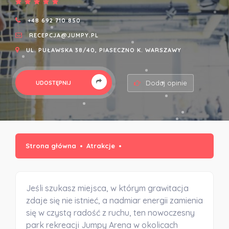
+48 692 710 850
RECEPCJA@JUMPY.PL
UL. PUŁAWSKA 38/40, PIASECZNO K. WARSZAWY
Dodaj opinie
UDOSTĘPNIJ
Strona główna
Atrakcje
Jeśli szukasz miejsca, w którym grawitacja
zdaje się nie istnieć, a nadmiar energii zamienia
się w czystą radość z ruchu, ten nowoczesny
park rekreacji Jumpy Arena w okolicach