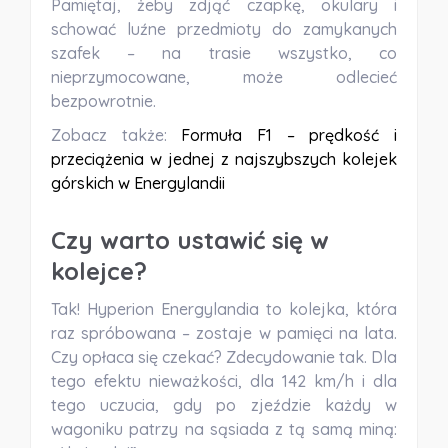
Pamiętaj, żeby zdjąć czapkę, okulary i
schować luźne przedmioty do zamykanych
szafek – na trasie wszystko, co
nieprzymocowane, może odlecieć
bezpowrotnie.
Zobacz także:
Formuła F1 – prędkość i
przeciążenia w jednej z najszybszych kolejek
górskich w Energylandii
Czy warto ustawić się w
kolejce?
Tak! Hyperion Energylandia to kolejka, która
raz spróbowana – zostaje w pamięci na lata.
Czy opłaca się czekać? Zdecydowanie tak. Dla
tego
efektu nieważkości
, dla 142 km/h i dla
tego uczucia, gdy po zjeździe każdy w
wagoniku patrzy na sąsiada z tą samą miną: