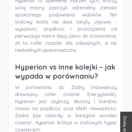
Hyperion to spełnienie marzeń tych, którzy
wolą mocny zastrzyk adrenaliny zamiast
spokojnego podziwiania widoków. Ten
stalowy kolos nie daje taryfy ulgowej -
wysokość, prędkość i przeciążenia od
pierwszego metra dają jasno do zrozumienia,
że to roller coaster dla odważnych, a nie
niedzielnych spacerowiczów.
Hyperion vs inne kolejki – jak
wypada w porównaniu?
W porównaniu do Zadry (największy
drewniany roller coaster Energylandii),
Hyperion jest szybszy, dłuższy i bardziej
stawia na prędkość oraz efekt nieważkości.
Zadra bije rekordy w kategorii wooden
Dodaj atrakcje
coaster, Hyperion króluje w stalowych hyper
coasterach.