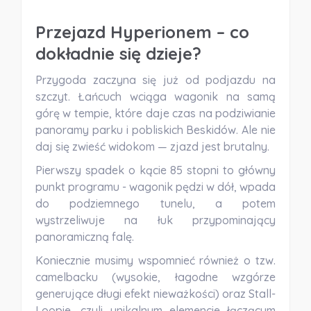
Przejazd Hyperionem – co
dokładnie się dzieje?
Przygoda zaczyna się już od podjazdu na
szczyt. Łańcuch wciąga wagonik na samą
górę w tempie, które daje czas na podziwianie
panoramy parku i pobliskich Beskidów. Ale nie
daj się zwieść widokom — zjazd jest brutalny.
Pierwszy spadek o kącie 85 stopni to główny
punkt programu - wagonik pędzi w dół, wpada
do podziemnego tunelu, a potem
wystrzeliwuje na łuk przypominający
panoramiczną falę.
Koniecznie musimy wspomnieć również o tzw.
camelbacku (wysokie, łagodne wzgórze
generujące długi efekt nieważkości) oraz Stall-
Loopie, czyli unikalnym elemencie łączącym