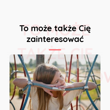
TO MOŻE
To może także Cię
zainteresować
TAKŻE CIĘ
ZAINTERESO