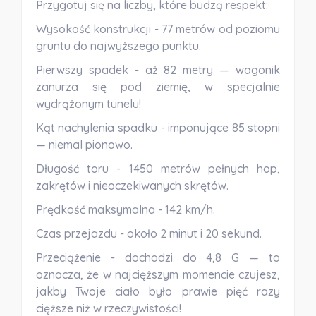
Przygotuj się na liczby, które budzą respekt:
Wysokość konstrukcji -
77 metrów od poziomu
gruntu do najwyższego punktu.
Pierwszy spadek -
aż 82 metry — wagonik
zanurza się pod ziemię, w specjalnie
wydrążonym tunelu!
Kąt nachylenia spadku -
imponujące 85 stopni
— niemal pionowo.
Długość toru -
1450 metrów pełnych hop,
zakrętów i nieoczekiwanych skrętów.
Prędkość maksymalna -
142 km/h.
Czas przejazdu -
około 2 minut i 20 sekund.
Przeciążenie -
dochodzi do 4,8 G — to
oznacza, że w najcięższym momencie czujesz,
jakby Twoje ciało było prawie pięć razy
cięższe niż w rzeczywistości!