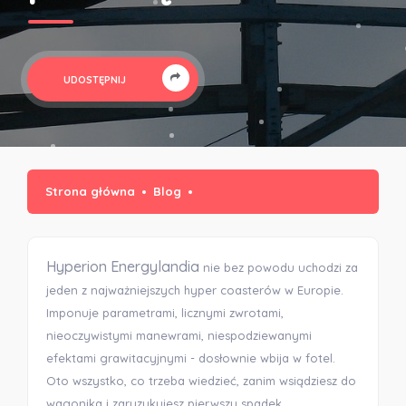
UDOSTĘPNIJ
Strona główna
Blog
Hyperion Energylandia
nie bez powodu uchodzi za
jeden z najważniejszych hyper coasterów w Europie.
Imponuje parametrami, licznymi zwrotami,
nieoczywistymi manewrami, niespodziewanymi
efektami grawitacyjnymi - dosłownie wbija w fotel.
Oto wszystko, co trzeba wiedzieć, zanim wsiądziesz do
wagonika i zaryzykujesz pierwszy spadek.