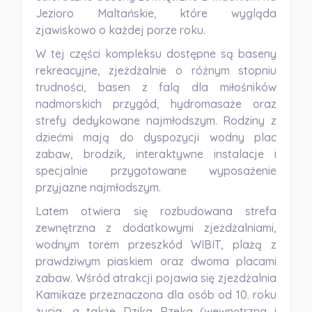
Jezioro Maltańskie, które wygląda
zjawiskowo o każdej porze roku.
W tej części kompleksu dostępne są
baseny
rekreacyjne, zjeżdżalnie o różnym stopniu
trudności, basen z falą dla miłośników
nadmorskich przygód, hydromasaże oraz
strefy dedykowane najmłodszym.
Rodziny z
dziećmi mają do dyspozycji wodny plac
zabaw, brodzik, interaktywne instalacje i
specjalnie przygotowane wyposażenie
przyjazne najmłodszym.
Latem otwiera się rozbudowana strefa
zewnętrzna z dodatkowymi zjeżdżalniami,
wodnym torem przeszkód WIBIT, plażą z
prawdziwym piaskiem oraz dwoma placami
zabaw.
Wśród atrakcji pojawia się zjeżdżalnia
Kamikaze przeznaczona dla osób od 10. roku
życia, a także
Dzika Rzeka
(wewnętrzna i