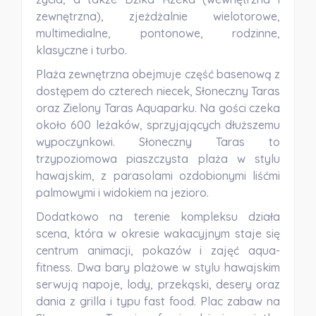
zewnętrzna), zjeżdżalnie wielotorowe,
multimedialne, pontonowe, rodzinne,
klasyczne i turbo.
Plaża zewnętrzna obejmuje część basenową z
dostępem do czterech niecek, Słoneczny Taras
oraz Zielony Taras Aquaparku.
Na gości czeka
około
600 leżaków
, sprzyjających dłuższemu
wypoczynkowi. Słoneczny Taras to
trzypoziomowa piaszczysta plaża w stylu
hawajskim, z parasolami ozdobionymi liśćmi
palmowymi i widokiem na jezioro.
Dodatkowo
na terenie kompleksu działa
scena, która w okresie wakacyjnym staje się
centrum animacji, pokazów i zajęć aqua-
fitness
. Dwa bary plażowe w stylu hawajskim
serwują napoje, lody, przekąski, desery oraz
dania z grilla i typu fast food.
Plac zabaw na