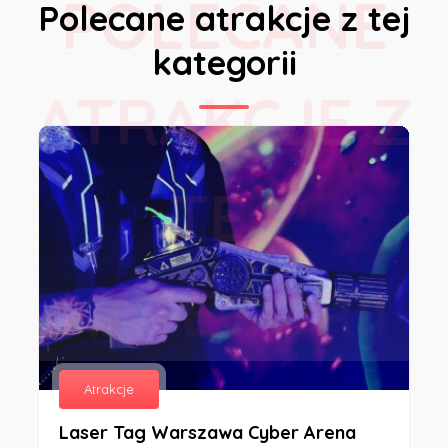
POLECANE
Polecane atrakcje z tej
kategorii
ATRAKCJE Z
TEJ
KATEGORII
Atrakcje
Laser Tag Warszawa Cyber Arena