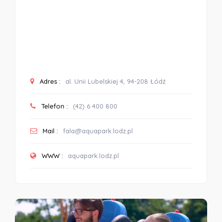
Adres :
al. Unii Lubelskiej 4, 94-208 Łódź
Telefon :
(42) 6 400 800
Mail :
fala@aquapark.lodz.pl
WWW :
aquapark.lodz.pl