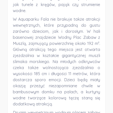
jak tunele z kręgów, pająk czy strumienie
wodne.
W Aquaparku Fala nie brakuje także atrakcji
wewnętrznych, które przypadną do gustu
zarówno dzieciom, jak i dorosłym. W hali
basenowej znajdziecie Wodny Plac Zabaw z
Muszlą, zajmujący powierzchnię około 192 m².
Główną atrakcją tego miejsca jest otwarta
zjeżdżalnia w kształcie gigantycznej muszli
ślimaka morskiego. Na młodych odkrywców
czeka także wolnostojąca zjeżdżalnia o
wysokości 185 cm i długości 11 metrów, która
dostarcza sporo emocji. Dzieci będą miały
okazję przeżyć niezapomniane chwile w
bambusowym domku na palach, a kurtyny
wodne tworzące kolorową tęczę staną się
dodatkową atrakcją.
Drugim wewnętrznym wodnym placem zabaw