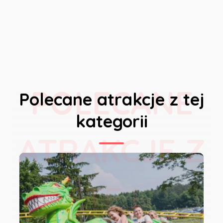
POLECANE
Polecane atrakcje z tej
kategorii
ATRAKCJE Z
TEJ