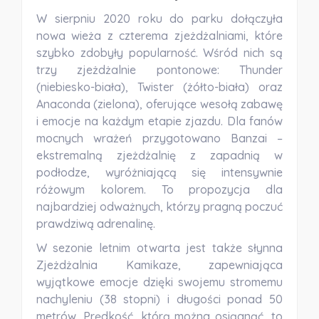
W sierpniu 2020 roku do parku dołączyła
nowa wieża z czterema zjeżdżalniami, które
szybko zdobyły popularność. Wśród nich są
trzy zjeżdżalnie pontonowe: Thunder
(niebiesko-biała), Twister (żółto-biała) oraz
Anaconda (zielona), oferujące wesołą zabawę
i emocje na każdym etapie zjazdu. Dla fanów
mocnych wrażeń przygotowano Banzai –
ekstremalną zjeżdżalnię z zapadnią w
podłodze, wyróżniającą się intensywnie
różowym kolorem. To propozycja dla
najbardziej odważnych, którzy pragną poczuć
prawdziwą adrenalinę.
W sezonie letnim otwarta jest także słynna
Zjeżdżalnia Kamikaze, zapewniająca
wyjątkowe emocje dzięki swojemu stromemu
nachyleniu (38 stopni) i długości ponad 50
metrów. Prędkość, którą można osiągnąć, to