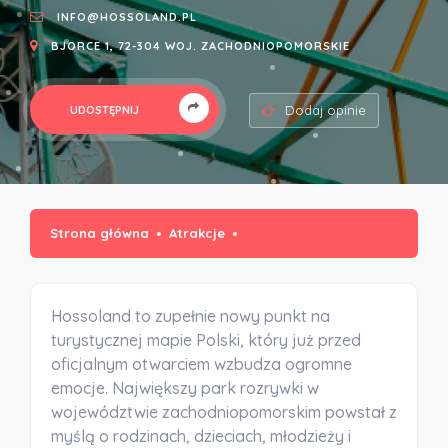
INFO@HOSSOLAND.PL
BJORCE 1, 72-304 WOJ. ZACHODNIOPOMORSKIE
Dodaj opinie
UDOSTĘPNIJ
Strona główna
Atrakcje
Hossoland to zupełnie nowy punkt na
turystycznej mapie Polski, który już przed
oficjalnym otwarciem wzbudza ogromne
emocje.
Największy park rozrywki w
województwie zachodniopomorskim
powstał z
myślą o rodzinach, dzieciach, młodzieży i