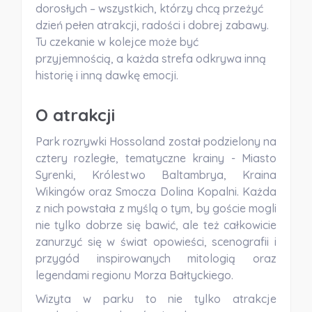
dorosłych – wszystkich, którzy chcą przeżyć
dzień pełen atrakcji, radości i dobrej zabawy
.
Tu czekanie w kolejce może być
przyjemnością, a każda strefa odkrywa inną
historię i inną dawkę emocji.
O atrakcji
Park rozrywki Hossoland
został podzielony na
cztery rozległe, tematyczne krainy
-
Miasto
Syrenki
,
Królestwo Baltambrya
,
Kraina
Wikingów
oraz
Smocza Dolina Kopalni
. Każda
z nich powstała z myślą o tym, by goście mogli
nie tylko dobrze się bawić, ale też całkowicie
zanurzyć się w świat opowieści, scenografii i
przygód inspirowanych mitologią oraz
legendami regionu Morza Bałtyckiego.
Wizyta w parku to nie tylko atrakcje