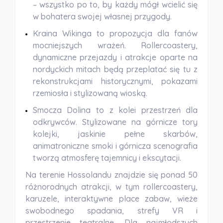
– wszystko po to, by każdy mógł wcielić się
w bohatera swojej własnej przygody.
Kraina Wikinga
to propozycja dla fanów
mocniejszych wrażeń. Rollercoastery,
dynamiczne przejazdy i atrakcje oparte na
nordyckich mitach będą przeplatać się tu z
rekonstrukcjami historycznymi, pokazami
rzemiosła i stylizowaną wioską.
Smocza Dolina
to z kolei przestrzeń dla
odkrywców. Stylizowane na górnicze tory
kolejki, jaskinie pełne skarbów,
animatroniczne smoki i górnicza scenografia
tworzą atmosferę tajemnicy i ekscytacji.
Na terenie Hossolandu znajdzie się
ponad 50
różnorodnych atrakcji
, w tym rollercoastery,
karuzele, interaktywne place zabaw, wieże
swobodnego spadania, strefy VR i
przestrzenie teatralne. Dla najmłodszych