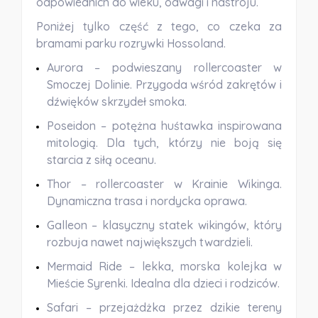
odpowiednich do wieku, odwagi i nastroju.
Poniżej tylko część z tego, co czeka za
bramami parku rozrywki Hossoland.
Aurora
– podwieszany rollercoaster w
Smoczej Dolinie. Przygoda wśród zakrętów i
dźwięków skrzydeł smoka.
Poseidon
– potężna huśtawka inspirowana
mitologią. Dla tych, którzy nie boją się
starcia z siłą oceanu.
Thor
– rollercoaster w Krainie Wikinga.
Dynamiczna trasa i nordycka oprawa.
Galleon
– klasyczny statek wikingów, który
rozbuja nawet największych twardzieli.
Mermaid Ride
– lekka, morska kolejka w
Mieście Syrenki. Idealna dla dzieci i rodziców.
Safari
– przejażdżka przez dzikie tereny